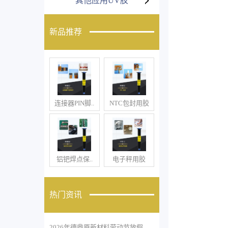
其他应用UV胶
新品推荐
连接器PIN脚..
NTC包封用胶
铝钯焊点保..
电子秤用胶
热门资讯
2026年德鼎原新材料劳动节放假..