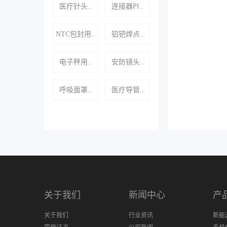
医疗针头..
连接器PI..
NTC包封用..
铝钯焊点..
电子秤用..
安防镜头..
呼吸面罩..
医疗导管..
关于我们
新闻中心
产
关于我们
行业资讯
新能