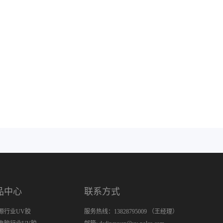
品中心
联系方式
源行业UV胶
服务热线：13828795009 （王经理）