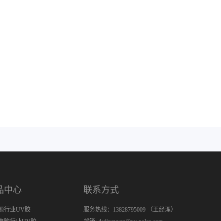
品中心
联系方式
源行业UV胶
服务热线：13828795009 （王经理）