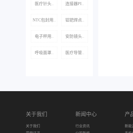
医疗针头..
连接器PI..
NTC包封用..
铝钯焊点..
电子秤用..
安防镜头..
呼吸面罩..
医疗导管..
关于我们
新闻中心
产
关于我们
行业资讯
新能