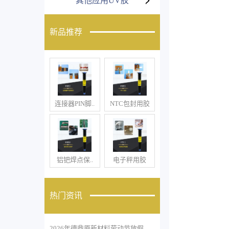
其他应用UV胶
新品推荐
连接器PIN脚..
NTC包封用胶
铝钯焊点保..
电子秤用胶
热门资讯
2026年德鼎原新材料劳动节放假..