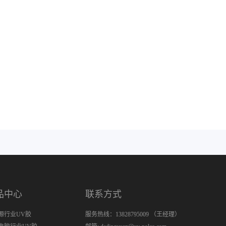
品中心
联系方式
源行业UV胶
服务热线：13828795009 （王经理）