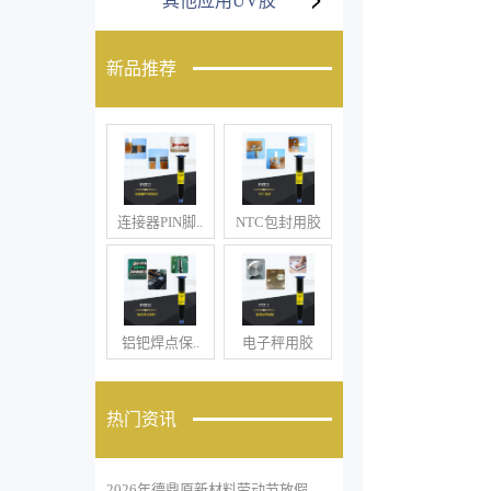
其他应用UV胶
新品推荐
连接器PIN脚..
NTC包封用胶
铝钯焊点保..
电子秤用胶
热门资讯
2026年德鼎原新材料劳动节放假..