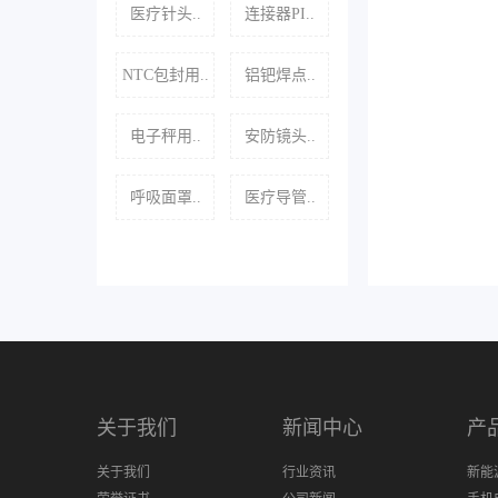
医疗针头..
连接器PI..
NTC包封用..
铝钯焊点..
电子秤用..
安防镜头..
呼吸面罩..
医疗导管..
关于我们
新闻中心
产
关于我们
行业资讯
新能