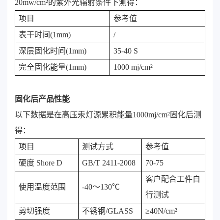
20mw/c
m²
的紫外光辐射条件下测得：
项目
参考值
表干时间(1mm)
/
深层固化时间(1mm)
35-40 S
完全固化能量(1mm)
1000 mj/c
m²
固化后产品性能
以下数据是在高压汞灯源累积能量1000mj/c
m²
固化后测
得：
项目
测试方式
参考值
硬度 Shore D
GB/T 2411-2008
70-75
客户配合工件自
使用温度范围
-40～130℃
行测试
剪切强度
不锈钢/GLASS
≥40N/cm²