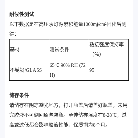
耐候性测试
以下数据是在高压汞灯源累积能量1000mj/c
m²
固化后测
得：
粘接强度保持率
基材
测试条件
（％）
65℃ 90% RH (72
不锈钢/GLASS
95
H)
储存条件
请储存在阴凉避光地方，打开瓶盖后请盖好瓶盖，未用
完胶液不可倒回原包装瓶。至佳储存温度在8-28℃，过
高或过低都会影响胶液性能，保质期为8个月。