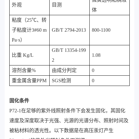
外观
目测
体
粘度（25℃、转
子粘度计3#60 m
GB/T 2794-2013
800-1100
Pa·s）
GB/T 13354-199
比重 Kg/L
1.08
2
溶剂含量%
由成分判定
0
重金属含量PPM
SGS检测
0
固化条件
P72-1在足够的紫外线照射条件下会发生固化，其固化
速度及深度取决于光强、光源的光谱分布、照射时间及
被粘材料的透光性。以下数据是在高压汞灯产生