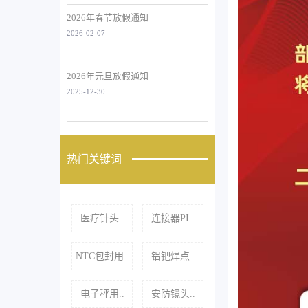
2026年春节放假通知
2026-02-07
2026年元旦放假通知
2025-12-30
热门关键词
医疗针头..
连接器PI..
NTC包封用..
铝钯焊点..
电子秤用..
安防镜头..