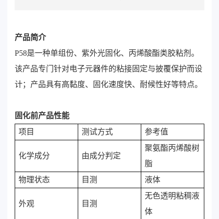
产品简介
P58是一种单组份、紫外光固化、丙烯酸酯类胶粘剂。
该产品专门针对电子元器件的粘接固定与披覆保护而设
计；产品具有高黏度、固化速度快、耐候性好等特点。
固化前产品性能
项目
测试方式
参考值
聚氨酯丙烯酸树
化学成分
由成分判定
脂
物理状态
目测
液体
无色透明粘稠液
外观
目测
体