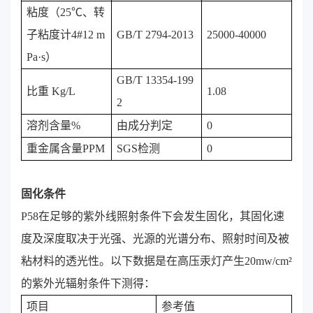
粘度（25℃、转
子粘度计4#12 m
GB/T 2794-2013
25000-40000
Pa·s）
GB/T 13354-199
比重 Kg/L
1.08
2
溶剂含量%
由成分判定
0
重金属含量PPM
SGS检测
0
固化条件
P58在足够的紫外线照射条件下会发生固化，其固化速
度及深度取决于光强、光源的光谱分布、照射时间及被
粘材料的透光性。以下数据是在高压汞灯产生20mw/cm²
的紫外光辐射条件下测得：
项目
参考值