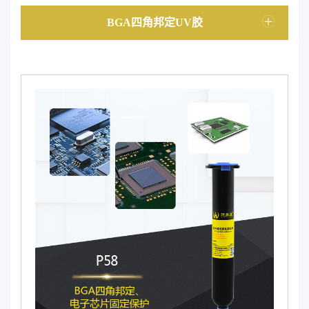
BGA四角邦定UV胶