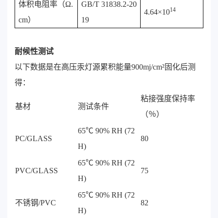
体积电阻率（Ω.
GB/T 31838.2-20
14
4.64×10
cm）
19
耐候性测试
以下数据是在高压汞灯源累积能量900mj/cm²固化后测
得：
粘接强度保持率
基材
测试条件
（％）
65℃ 90% RH (72
PC/GLASS
80
H)
65℃ 90% RH (72
PVC/GLASS
75
H)
65℃ 90% RH (72
不锈钢/PVC
82
H)