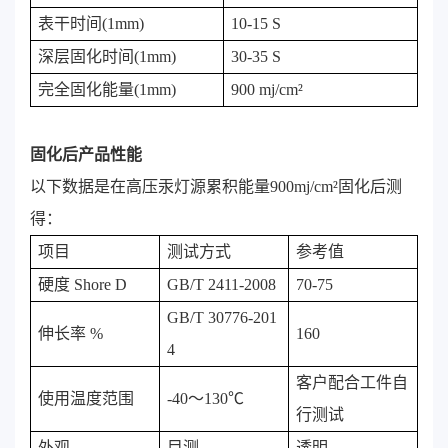
表干时间(1mm)
10-15 S
深层固化时间(1mm)
30-35 S
完全固化能量(1mm)
900 mj/cm²
固化后产品性能
以下数据是在高压汞灯源累积能量900mj/cm²固化后测
得：
项目
测试方式
参考值
硬度 Shore D
GB/T 2411-2008
70-75
GB/T 30776-201
伸长率 %
160
4
客户配合工件自
使用温度范围
-40～130℃
行测试
外观
目测
透明