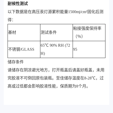
耐候性测试
以下数据是在高压汞灯源累积能量1500mj/cm²固化后测
得：
粘接强度保持率
基材
测试条件
（％）
65℃ 90% RH (72
不锈钢/GLASS
95
H)
储存条件
请储存在阴凉避光地方，打开瓶盖后请盖好瓶盖，未用
完胶液不可倒回原包装瓶。至佳储存温度在8-28℃，过
高或过低都会影响胶液性能，保质期为8个月。