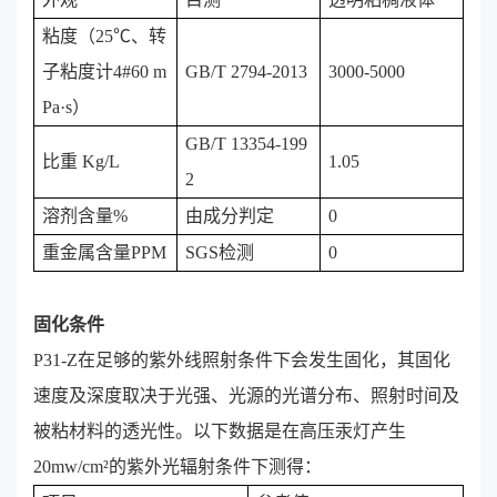
粘度（25℃、转
子粘度计4#60 m
GB/T 2794-2013
3000-5000
Pa·s）
GB/T 13354-199
比重 Kg/L
1.05
2
溶剂含量%
由成分判定
0
重金属含量PPM
SGS检测
0
固化条件
P31-Z在足够的紫外线照射条件下会发生固化，其固化
速度及深度取决于光强、光源的光谱分布、照射时间及
被粘材料的透光性。以下数据是在高压汞灯产生
20mw/cm²的紫外光辐射条件下测得：